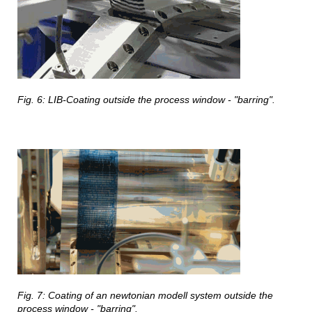
Fig. 6: LIB-Coating outside the process window - "barring".
Fig. 7: Coating of an newtonian modell system outside the
process window - "barring".